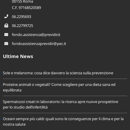
00155 Roma
C.F. 97168520589
06.2295693
06.22799725
fondo.assistenza@previdir.it
fondoassistenzaprevidir@pec.it
Ultime News
Sole e melanoma: cosa dice davvero la scienza sulla prevenzione
Proteine animali o vegetali? Come scegliere per una dieta sana ed
equilibrata
Spermatozoi creati in laboratorio: la ricerca apre nuove prospettive
per lo studio dell’infertilità
Oceani sempre più caldi: quali sono le conseguenze per il clima e per la
nostra salute