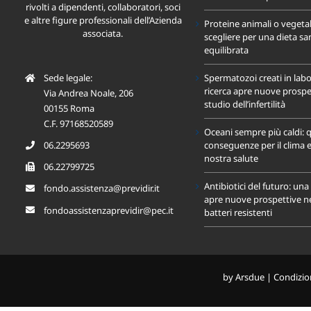
rivolti a dipendenti, collaboratori, soci
e altre figure professionali dell’Azienda
Proteine animali o vegeta
associata.
scegliere per una dieta sa
equilibrata
Sede legale:
Spermatozoi creati in labo
ricerca apre nuove prospet
Via Andrea Noale, 206
studio dell’infertilità
00155 Roma
C.F. 97168520589
Oceani sempre più caldi: q
conseguenze per il clima e
06.2295693
nostra salute
06.22799725
Antibiotici del futuro: un
fondo.assistenza@previdir.it
apre nuove prospettive nel
fondoassistenzaprevidir@pec.it
batteri resistenti
by
Arsdue
|
Condizion