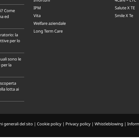
Infortuni
4Care – LTC
IPM
Salute X TE
li? Come
Vita
Smile X Te
na ed
Welfare aziendale
Long Term Care
ratorio: la
tive per lo
uali sono le
 per la
a scoperta
la lotta ai
i generali del sito
|
Cookie policy
|
Privacy policy
|
Whistleblowing
|
Infor