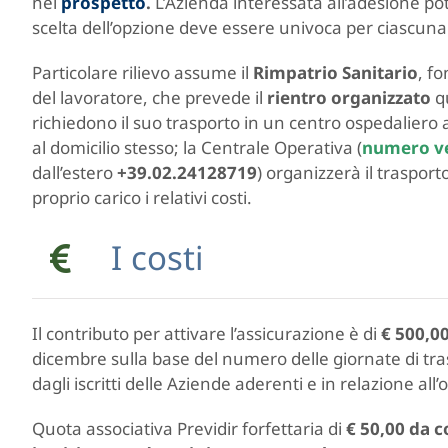
nel
prospetto
.
L’Azienda interessata all’adesione po
scelta dell’opzione deve essere univoca per ciascun
Particolare rilievo assume il
Rimpatrio Sanitario
, f
del lavoratore, che prevede il
rientro organizzato
qu
richiedono il suo trasporto in un centro ospedaliero at
al domicilio stesso; la Centrale Operativa (
numero ver
dall’estero
+39.02.24128719
) organizzerà il traspor
proprio carico i relativi costi.
I costi
Il contributo per attivare l’assicurazione è di
€ 500,0
dicembre sulla base del numero delle giornate di tra
dagli iscritti delle Aziende aderenti e in relazione all
Quota associativa Previdir forfettaria di
€ 50,00 da c