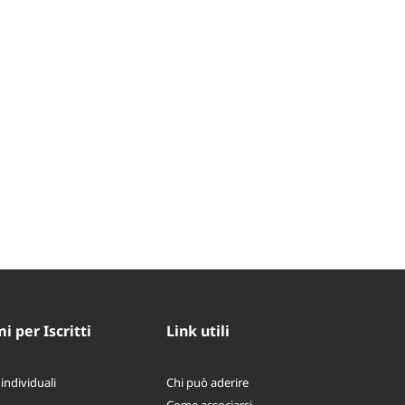
 per Iscritti
Link utili
 individuali
Chi può aderire