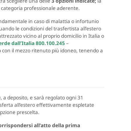
trà scegliere una delle
3 opzioni indicate;
la
a categoria professionale aderente.
ondamentale in caso di malattia o infortunio
ando le condizioni del trasfertista all’estero
trezzato vicino al proprio domicilio in Italia o
de dall’Italia 800.100.245
–
to con il mezzo ritenuto più idoneo, tenendo a
0
, a deposito, e sarà regolato ogni 31
sferta all’estero effettivamente espletate
’opzione prescelta.
orrispondersi all’atto della prima