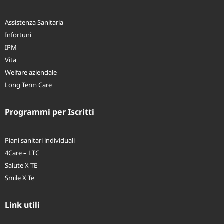
Programmi per Aziende
Assistenza Sanitaria
Infortuni
IPM
Vita
Welfare aziendale
Long Term Care
Programmi per Iscritti
Piani sanitari individuali
4Care – LTC
Salute X TE
Smile X Te
Link utili