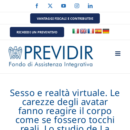
Salta
Facebook
X
YouTube
Instagram
LinkedIn
al
contenuto
VANTAGGI FISCALI E CONTRIBUTIVI
RICHIEDI UN PREVENTIVO
Sesso e realtà virtuale. Le
carezze degli avatar
fanno reagire il corpo
come se fossero tocchi
reali. Lo studio de La