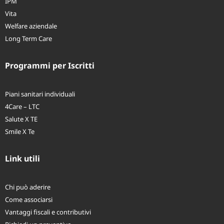
IPM
Vita
Welfare aziendale
Long Term Care
Programmi per Iscritti
Piani sanitari individuali
4Care – LTC
Salute X TE
Smile X Te
Link utili
Chi può aderire
Come associarsi
Vantaggi fiscali e contributivi