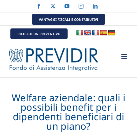
Salta
Facebook
X
YouTube
Instagram
LinkedIn
al
contenuto
VANTAGGI FISCALI E CONTRIBUTIVI
RICHIEDI UN PREVENTIVO
Welfare aziendale: quali i
possibili benefit per i
dipendenti beneficiari di
un piano?