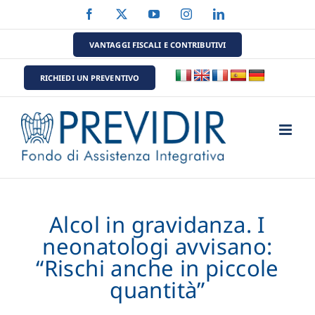
Salta
Facebook
X
YouTube
Instagram
LinkedIn
al
contenuto
VANTAGGI FISCALI E CONTRIBUTIVI
RICHIEDI UN PREVENTIVO
Alcol in gravidanza. I
neonatologi avvisano:
“Rischi anche in piccole
quantità”