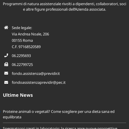
Programmi di natura assistenziale rivolti a dipendenti, collaboratori, soci
e altre figure professionali dell’Azienda associata.
Sede legale:
Via Andrea Noale, 206
00155 Roma
C.F. 97168520589
06.2295693
06.22799725
fondo.assistenza@previdir.it
fondoassistenzaprevidir@pec.it
Ultime News
Proteine animali o vegetali? Come scegliere per una dieta sana ed
equilibrata
Spermatozoi creati in laboratorio: la ricerca apre nuove prospettive