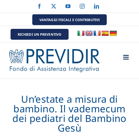
Salta
Facebook
X
YouTube
Instagram
LinkedIn
al
contenuto
VANTAGGI FISCALI E CONTRIBUTIVI
RICHIEDI UN PREVENTIVO
Un’estate a misura di
bambino. Il vademecum
dei pediatri del Bambino
Gesù