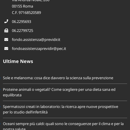
Via Andrea Noale, 206
00155 Roma
C.F. 97168520589
06.2295693
06.22799725
fondo.assistenza@previdir.it
fondoassistenzaprevidir@pec.it
Ultime News
Sole e melanoma: cosa dice davvero la scienza sulla prevenzione
Proteine animali o vegetali? Come scegliere per una dieta sana ed
equilibrata
Spermatozoi creati in laboratorio: la ricerca apre nuove prospettive
per lo studio dell’infertilità
Oceani sempre più caldi: quali sono le conseguenze per il clima e per la