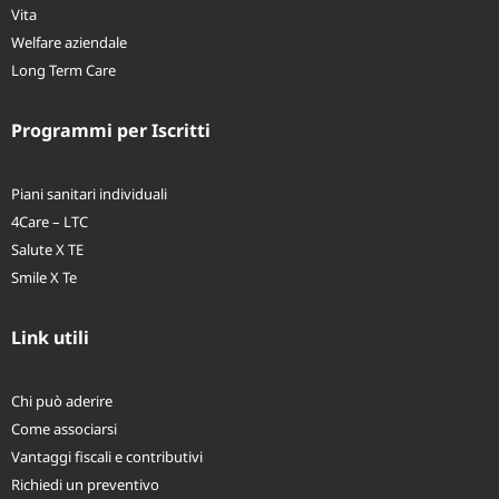
IPM
Vita
Welfare aziendale
Long Term Care
Programmi per Iscritti
Piani sanitari individuali
4Care – LTC
Salute X TE
Smile X Te
Link utili
Chi può aderire
Come associarsi
Vantaggi fiscali e contributivi