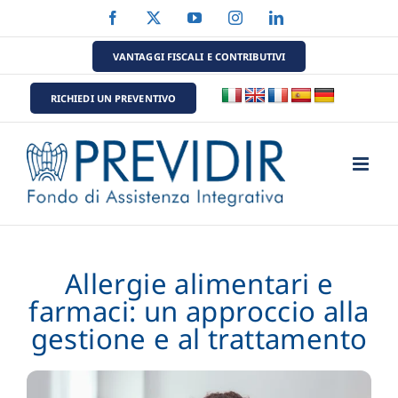
Salta
Facebook
X
YouTube
Instagram
LinkedIn
al
contenuto
VANTAGGI FISCALI E CONTRIBUTIVI
RICHIEDI UN PREVENTIVO
Allergie alimentari e
farmaci: un approccio alla
gestione e al trattamento