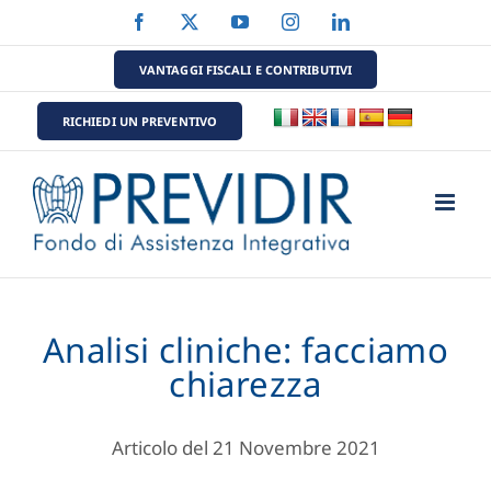
Salta
Facebook
X
YouTube
Instagram
LinkedIn
al
contenuto
VANTAGGI FISCALI E CONTRIBUTIVI
RICHIEDI UN PREVENTIVO
Analisi cliniche: facciamo
chiarezza
Articolo del 21 Novembre 2021