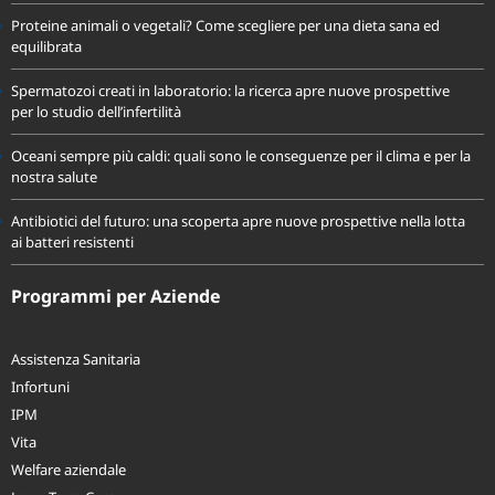
Sole e melanoma: cosa dice davvero la scienza sulla prevenzione
Proteine animali o vegetali? Come scegliere per una dieta sana ed
equilibrata
Spermatozoi creati in laboratorio: la ricerca apre nuove prospettive
per lo studio dell’infertilità
Oceani sempre più caldi: quali sono le conseguenze per il clima e per la
nostra salute
Antibiotici del futuro: una scoperta apre nuove prospettive nella lotta
ai batteri resistenti
Programmi per Aziende
Assistenza Sanitaria
Infortuni
IPM
Vita
Welfare aziendale