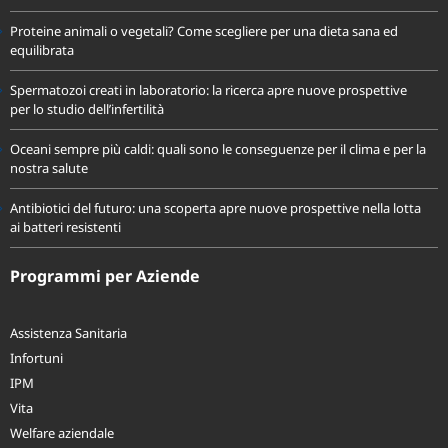
Sole e melanoma: cosa dice davvero la scienza sulla prevenzione
Proteine animali o vegetali? Come scegliere per una dieta sana ed
equilibrata
Spermatozoi creati in laboratorio: la ricerca apre nuove prospettive
per lo studio dell’infertilità
Oceani sempre più caldi: quali sono le conseguenze per il clima e per la
nostra salute
Antibiotici del futuro: una scoperta apre nuove prospettive nella lotta
ai batteri resistenti
Programmi per Aziende
Assistenza Sanitaria
Infortuni
IPM
Vita