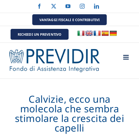
Salta
Facebook
X
YouTube
Instagram
LinkedIn
al
contenuto
VANTAGGI FISCALI E CONTRIBUTIVI
RICHIEDI UN PREVENTIVO
Calvizie, ecco una
molecola che sembra
stimolare la crescita dei
capelli