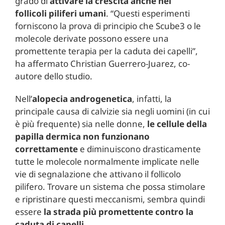
grado di
attivare la crescita anche nei
follicoli
piliferi
umani
. “Questi esperimenti
forniscono la prova di principio che Scube3 o le
molecole derivate possono essere una
promettente terapia per la caduta dei capelli”,
ha affermato Christian Guerrero-Juarez, co-
autore dello studio.
Nell’
alopecia
androgenetica
, infatti, la
principale causa di calvizie sia negli uomini (in cui
è più frequente) sia nelle donne,
le cellule della
papilla dermica non funzionano
correttamente
e diminuiscono drasticamente
tutte le molecole normalmente implicate nelle
vie di segnalazione che attivano il follicolo
pilifero. Trovare un sistema che possa stimolare
e ripristinare questi meccanismi, sembra quindi
essere
la strada più promettente contro la
caduta di
capelli
.