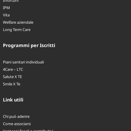
Infortuni
IPM
Vita
Welfare aziendale
Long Term Care
Programmi per Iscritti
Piani sanitari individuali
4Care – LTC
Salute X TE
Smile X Te
Link utili
Chi può aderire
Come associarsi