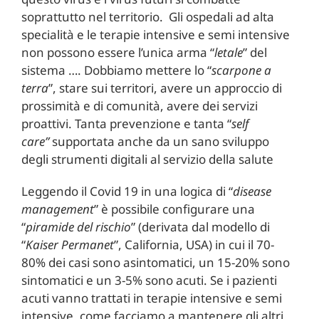
soprattutto nel territorio. Gli ospedali ad alta
specialità e le terapie intensive e semi intensive
non possono essere l’unica arma “
letale
” del
sistema …. Dobbiamo mettere lo “
scarpone a
terra
”, stare sui territori, avere un approccio di
prossimità e di comunità, avere dei servizi
proattivi. Tanta prevenzione e tanta “
self
care”
supportata anche da un sano sviluppo
degli strumenti digitali al servizio della salute
Leggendo il Covid 19 in una logica di “
disease
management
” è possibile configurare una
“
piramide del rischio
” (derivata dal modello di
“
Kaiser Permanet
”, California, USA) in cui il 70-
80% dei casi sono asintomatici, un 15-20% sono
sintomatici e un 3-5% sono acuti. Se i pazienti
acuti vanno trattati in terapie intensive e semi
intensive, come facciamo a mantenere gli altri