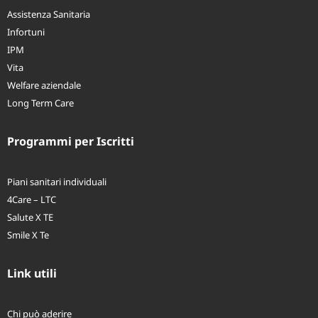
Assistenza Sanitaria
Infortuni
IPM
Vita
Welfare aziendale
Long Term Care
Programmi per Iscritti
Piani sanitari individuali
4Care – LTC
Salute X TE
Smile X Te
Link utili
Chi può aderire