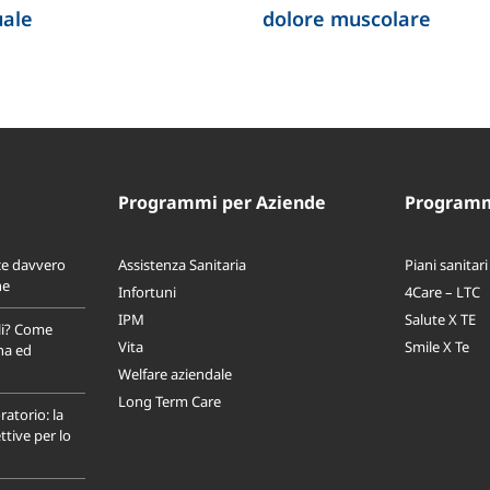
uale
dolore muscolare
Programmi per Aziende
Programmi
ce davvero
Assistenza Sanitaria
Piani sanitari
ne
Infortuni
4Care – LTC
IPM
Salute X TE
li? Come
Vita
Smile X Te
na ed
Welfare aziendale
Long Term Care
ratorio: la
tive per lo