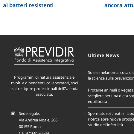
ai batteri resistenti
ancora att
Ultime News
Sole e melanoma: cosa di
Programmi di natura assistenziale
la scienza sulla prevenzio
rivolti a dipendenti, collaboratori, soci
e altre figure professionali dell’Azienda
Proteine animali o vegeta
associata.
scegliere per una dieta sa
equilibrata
Sede legale:
Spermatozoi creati in labo
ricerca apre nuove prospet
Via Andrea Noale, 206
studio dell’infertilità
00155 Roma
C.F. 97168520589