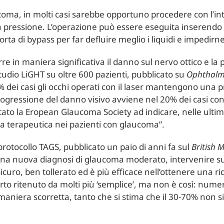
ucoma, in molti casi sarebbe opportuno procedere con l’i
e la pressione. L’operazione può essere eseguita inserend
orta di bypass per far defluire meglio i liquidi e impedirn
re in maniera significativa il danno sul nervo ottico e la
studio LiGHT su oltre 600 pazienti, pubblicato su
Ophthalm
dei casi gli occhi operati con il laser mantengono una p
gressione del danno visivo avviene nel 20% dei casi contr
ortato la Eropean Glaucoma Society ad indicare, nelle ultim
ta terapeutica nei pazienti con glaucoma”.
 protocollo TAGS, pubblicato un paio di anni fa sul
British 
una nuova diagnosi di glaucoma moderato, intervenire s
 sicuro, ben tollerato ed è più efficace nell’ottenere una r
 a torto ritenuto da molti più ‘semplice’, ma non è così: nu
n maniera scorretta, tanto che si stima che il 30-70% non s