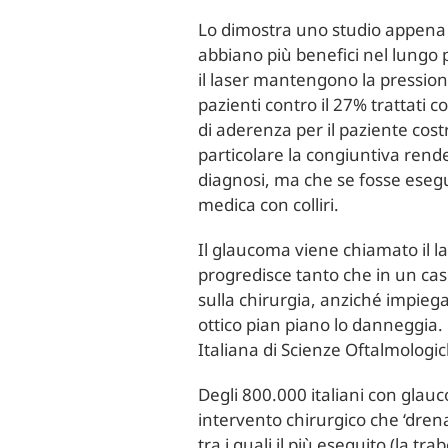
Lo dimostra uno studio appena p
abbiano più benefici nel lungo p
il laser mantengono la pression
pazienti contro il 27% trattati 
di aderenza per il paziente cost
particolare la congiuntiva rende
diagnosi, ma che se fosse esegu
medica con colliri.
Il glaucoma viene chiamato il la
progredisce tanto che in un caso
sulla chirurgia, anziché impiega
ottico pian piano lo danneggia.
Italiana di Scienze Oftalmologic
Degli 800.000 italiani con glauc
intervento chirurgico che ‘drena’
tra i quali il più eseguito (la t