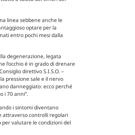
ima linea sebbene anche le
antaggioso optare per la
onati entro pochi mesi dalla
alla degenerazione, legata
che l’occhio è in grado di drenare
nsiglio direttivo S.I.S.O. –
la pressione sale e il nervo
 piano danneggiato: ecco perché
o i 70 anni”.
uando i sintomi diventano
 attraverso controlli regolari
 per valutare le condizioni del