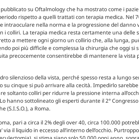
ubblicato su Oftalmology che ha mostrato come i pazient
eriodo rispetto a quelli trattati con terapia medica. Nel 7
e intraoculare nella norma e la progressione del danno v
con i colliri. La terapia medica resta certamente una dell
retto a mettere ogni giorno un collirio che, alla lunga, può
ndo poi più difficile e complessa la chirurgia che oggi si s
ita precocemente consentirebbe di mantenere la vista più
dro silenzioso della vista, perché spesso resta a lungo s
 su cinque si può arrivare alla cecità. Impedirlo sarebbe 
re soltanto colliri per ridurre la pressione interna all’oc
 Lo hanno sottolineato gli esperti durante il 2° Congresso
he (S.I.S.O.), a Roma.
oma, pari a circa il 2% degli over 40, circa 100.000 potr
 via il liquido in eccesso all’interno dell’occhio. Purtropp
rabeculectomia), si stima siano solo 50.000 ogni anno, sopr