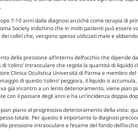
.
dopo 7-10 anni dalla diagnosi anziché come terapia di pr
oma Society indichino che in molti pazienti può essere v
o dei colliri che, vengono spesso utilizzati male e abband
to della pressione all’interno dell’occhio che dipende d
di ‘colino’ intraoculare che regola la quantità di liquido 
tore Clinica Oculistica Università di Parma e membro del Co
naggio di questo ‘colino’ peggiora, il liquido si accumula, 
 sé va già incontro a un lento deterioramento, viene pian
te con il passare degli anni e ha un’incidenza doppia dop
o pian piano al progressivo deterioramento della vista: q
spesso totale. Per questo è importante la diagnosi precoce
la pressione intraoculare e l’esame del fondo dell’occhio