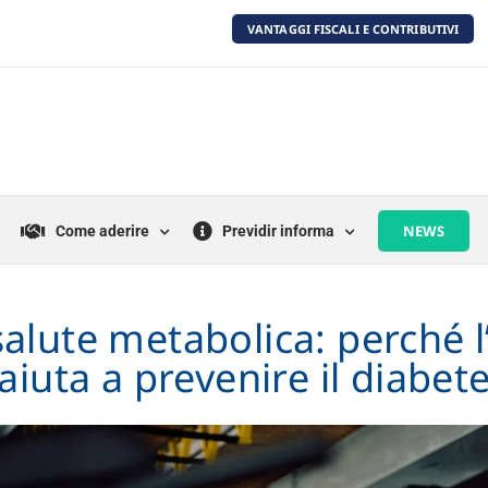
VANTAGGI FISCALI E CONTRIBUTIVI
NEWS
Come aderire
Previdir informa
lute metabolica: perché l’e
aiuta a prevenire il diabet