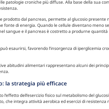
delle patologie croniche più diffuse. Alla base della sua c
esistenza.
 prodotto dal pancreas, permette al glucosio presente n
me fonte di energia. Quando le cellule diventano meno sensib
nel sangue e il pancreas è costretto a produrne quantit
ò esaurirsi, favorendo l’insorgenza di iperglicemia cro
ive abitudini alimentari rappresentano alcuni dei principa
tenza.
 la strategia più efficace
’effetto dell’esercizio fisico sul metabolismo del glucosio
 che integra attività aerobica ed esercizi di resistenza