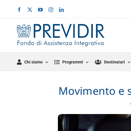
Salta
Facebook
X
YouTube
Instagram
LinkedIn
al
contenuto
Chi siamo
Programmi
Destinatari
Movimento e sa