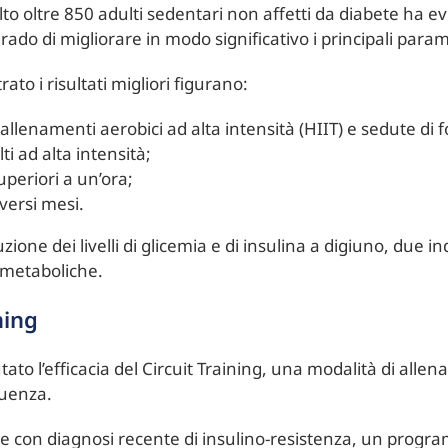
to oltre 850 adulti sedentari non affetti da diabete ha 
grado di migliorare in modo significativo i principali param
to i risultati migliori figurano:
lenamenti aerobici ad alta intensità (HIIT) e sedute di f
i ad alta intensità;
uperiori a un’ora;
versi mesi.
zione dei livelli di glicemia e di insulina a digiuno, due i
i metaboliche.
ning
lutato l’efficacia del Circuit Training, una modalità di al
quenza.
e con diagnosi recente di insulino-resistenza, un progra