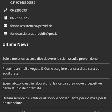
00155 Roma
C.F. 97168520589
06.2295693
06.22799725
fondo.assistenza@previdir.it
fondoassistenzaprevidir@pec.it
Ultime News
Sole e melanoma: cosa dice davvero la scienza sulla prevenzione
Proteine animali o vegetali? Come scegliere per una dieta sana ed
equilibrata
Spermatozoi creati in laboratorio: la ricerca apre nuove prospettive
per lo studio dell’infertilità
Oceani sempre più caldi: quali sono le conseguenze per il clima e per la
nostra salute