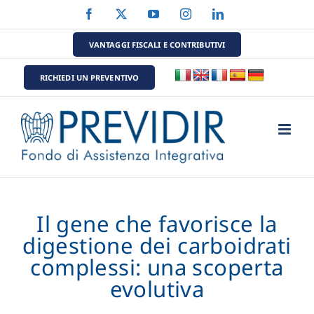
Salta
Facebook
X
YouTube
Instagram
LinkedIn
al
contenuto
VANTAGGI FISCALI E CONTRIBUTIVI
RICHIEDI UN PREVENTIVO
Il gene che favorisce la
digestione dei carboidrati
complessi: una scoperta
evolutiva