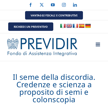
Salta
Facebook
X
YouTube
Instagram
LinkedIn
al
contenuto
VANTAGGI FISCALI E CONTRIBUTIVI
RICHIEDI UN PREVENTIVO
Il seme della discordia.
Credenze e scienza a
proposito di semi e
colonscopia