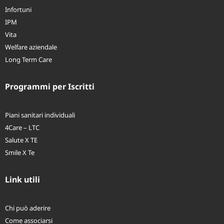
Assistenza Sanitaria
Infortuni
IPM
Vita
Welfare aziendale
Long Term Care
Programmi per Iscritti
Piani sanitari individuali
4Care – LTC
Salute X TE
Smile X Te
Link utili
Chi può aderire