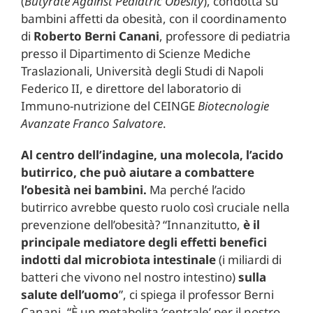
(
Butyrate Against Pediatric Obesity
), condotta su
bambini affetti da obesità, con il coordinamento
di
Roberto Berni Canani
, professore di pediatria
presso il Dipartimento di Scienze Mediche
Traslazionali, Università degli Studi di Napoli
Federico II, e direttore del laboratorio di
Immuno-nutrizione del CEINGE
Biotecnologie
Avanzate Franco Salvatore
.
Al centro dell’indagine, una molecola, l’acido
butirrico, che può aiutare a combattere
l’obesità nei bambini.
Ma perché l’acido
butirrico avrebbe questo ruolo così cruciale nella
prevenzione dell’obesità? “Innanzitutto,
è il
principale mediatore degli effetti benefici
indotti dal microbiota intestinale
(i miliardi di
batteri che vivono nel nostro intestino)
sulla
salute dell’uomo
”, ci spiega il professor Berni
Canani. “È un metabolita ‘centrale’ per il nostro