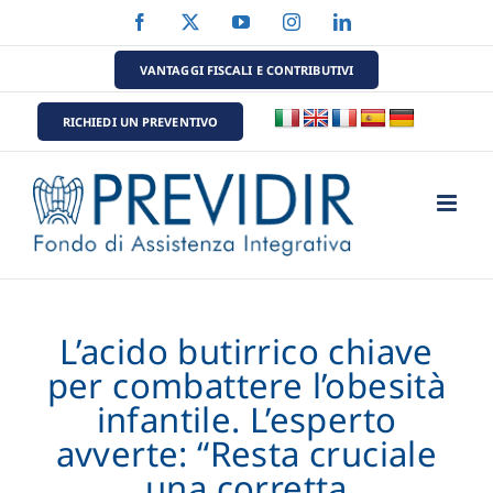
Salta
Facebook
X
YouTube
Instagram
LinkedIn
al
contenuto
VANTAGGI FISCALI E CONTRIBUTIVI
RICHIEDI UN PREVENTIVO
L’acido butirrico chiave
per combattere l’obesità
infantile. L’esperto
avverte: “Resta cruciale
una corretta