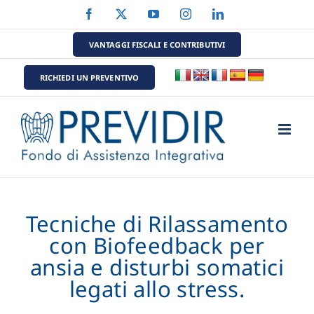
Salta
Facebook
X
YouTube
Instagram
LinkedIn
al
contenuto
VANTAGGI FISCALI E CONTRIBUTIVI
RICHIEDI UN PREVENTIVO
Tecniche di Rilassamento
con Biofeedback per
ansia e disturbi somatici
legati allo stress.