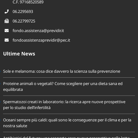
C.F. 97168520589
06.2295693
06.22799725
fondo.assistenza@previdir.it
fondoassistenzaprevidir@pec.it
Ultime News
Sole e melanoma: cosa dice davvero la scienza sulla prevenzione
Proteine animali o vegetali? Come scegliere per una dieta sana ed
equilibrata
Spermatozoi creati in laboratorio: la ricerca apre nuove prospettive
per lo studio dell’infertilità
Oceani sempre più caldi: quali sono le conseguenze per il clima e per la
nostra salute
Antibiotici del futuro: una scoperta apre nuove prospettive nella lotta