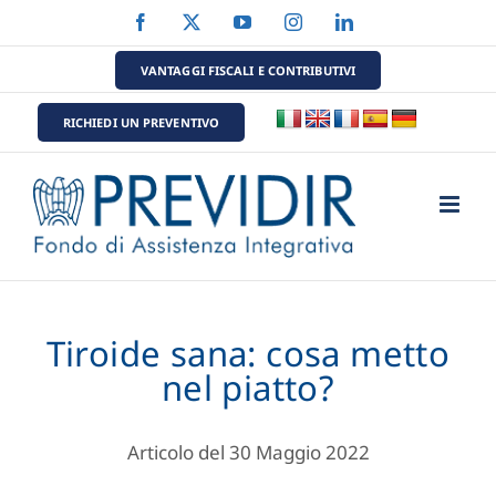
Salta
Facebook
X
YouTube
Instagram
LinkedIn
al
contenuto
VANTAGGI FISCALI E CONTRIBUTIVI
RICHIEDI UN PREVENTIVO
Tiroide sana: cosa metto
nel piatto?
Articolo del 30 Maggio 2022