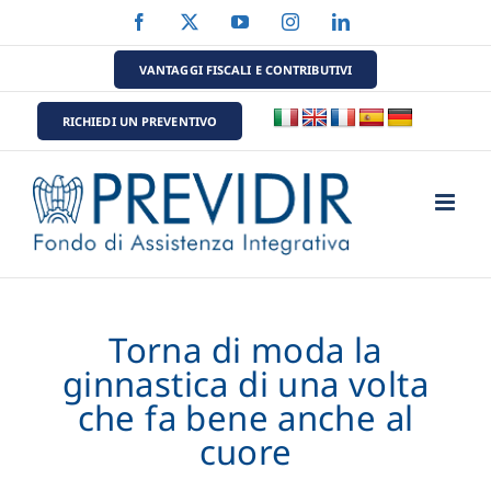
Salta
Facebook
X
YouTube
Instagram
LinkedIn
al
contenuto
VANTAGGI FISCALI E CONTRIBUTIVI
RICHIEDI UN PREVENTIVO
Torna di moda la
ginnastica di una volta
che fa bene anche al
cuore