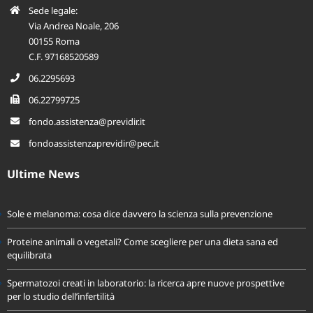
Sede legale:
Via Andrea Noale, 206
00155 Roma
C.F. 97168520589
06.2295693
06.22799725
fondo.assistenza@previdir.it
fondoassistenzaprevidir@pec.it
Ultime News
Sole e melanoma: cosa dice davvero la scienza sulla prevenzione
Proteine animali o vegetali? Come scegliere per una dieta sana ed
equilibrata
Spermatozoi creati in laboratorio: la ricerca apre nuove prospettive
per lo studio dell’infertilità