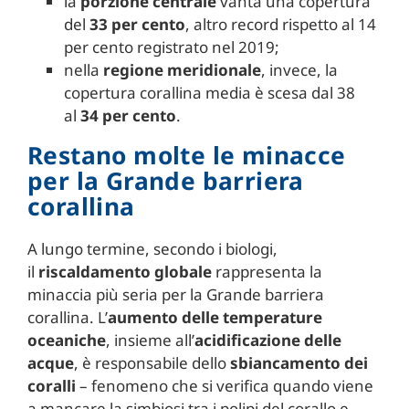
la
porzione centrale
vanta una copertura
del
33 per cento
, altro record rispetto al 14
per cento registrato nel 2019;
nella
regione meridionale
, invece, la
copertura corallina media è scesa dal 38
al
34 per cento
.
Restano molte le minacce
per la Grande barriera
corallina
A lungo termine, secondo i biologi,
il
riscaldamento globale
rappresenta la
minaccia più seria per la Grande barriera
corallina. L’
aumento delle temperature
oceaniche
, insieme all’
acidificazione delle
acque
, è responsabile dello
sbiancamento dei
coralli
– fenomeno che si verifica quando viene
a mancare la simbiosi tra i polipi del corallo e