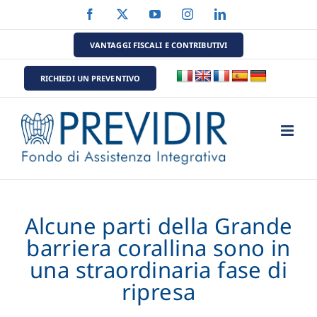
Salta
Facebook
X
YouTube
Instagram
LinkedIn
al
contenuto
VANTAGGI FISCALI E CONTRIBUTIVI
RICHIEDI UN PREVENTIVO
Alcune parti della Grande
barriera corallina sono in
una straordinaria fase di
ripresa