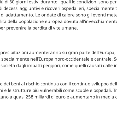
ù di 60 giorni estivi durante i quali le condizioni sono peri
decessi aggiuntivi e ricoveri ospedalieri, specialmente tr
 adattamento. Le ondate di calore sono gli eventi meteor
lità della popolazione europea dovuta all’invecchiamento
per prevenire la perdita di vite umane.
rti precipitazioni aumenteranno su gran parte dell’Euro
i, specialmente nell’Europa nord-occidentale e centrale. 
cietà dagli impatti peggiori, come quelli causati dalle i
e dei beni al rischio continua con il continuo sviluppo del
 e le strutture più vulnerabili come scuole e ospedali. Tra
no a quasi 258 miliardi di euro e aumentano in media og