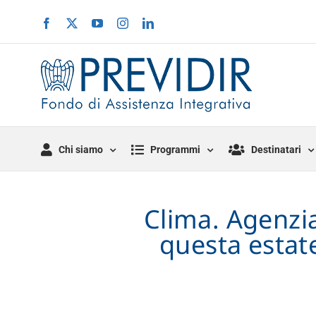
Salta
Facebook
X
YouTube
Instagram
LinkedIn
al
contenuto
Chi siamo
Programmi
Destinatari
Clima. Agenzi
questa estat