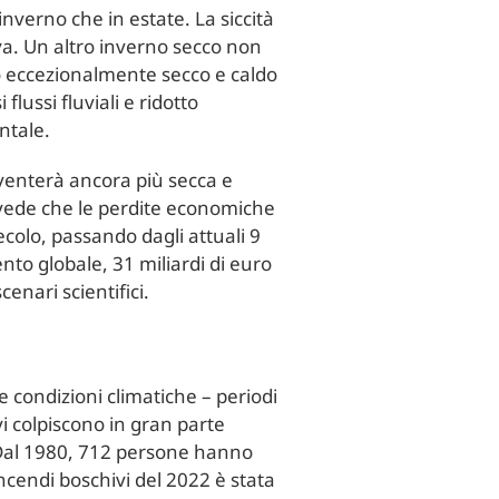
inverno che in estate. La siccità
iva. Un altro inverno secco non
no eccezionalmente secco e caldo
lussi fluviali e ridotto
ntale.
iventerà ancora più secca e
revede che le perdite economiche
secolo, passando dagli attuali 9
ento globale, 31 miliardi di euro
enari scientifici.
 condizioni climatiche – periodi
vi colpiscono in gran parte
 Dal 1980, 712 persone hanno
incendi boschivi del 2022 è stata