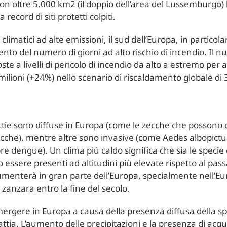
n oltre 5.000 km2 (il doppio dell’area del Lussemburgo) b
 record di siti protetti colpiti.
imatici ad alte emissioni, il sud dell’Europa, in particolar
o del numero di giorni ad alto rischio di incendio. Il 
ste a livelli di pericolo di incendio da alto a estremo per
milioni (+24%) nello scenario di riscaldamento globale di 3
attie sono diffuse in Europa (come le zecche che possono d
 zecche), mentre altre sono invasive (come Aedes albopic
bre dengue). Un clima più caldo significa che sia le spec
 essere presenti ad altitudini più elevate rispetto al pass
aumenterà in gran parte dell’Europa, specialmente nell’E
zanzara entro la fine del secolo.
ergere in Europa a causa della presenza diffusa della s
attia. L’aumento delle precipitazioni e la presenza di ac