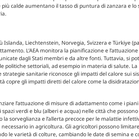
 più calde aumentano il tasso di puntura di zanzara e lo 
ia.
 più Islanda, Liechtenstein, Norvegia, Svizzera e Türkiye 
dattamento. L’AEA monitora la pianificazione e l’attuazio
nicate dagli Stati membri e da altre fonti. Tuttavia, si po
le politiche settoriali, ad esempio in materia di salute. La
 strategie sanitarie riconosce gli impatti del calore sui s
copre gli impatti diretti del calore come la disidratazione
enziare l’attuazione di misure di adattamento come i piani d
 spazi verdi e blu (alberi e acqua) nelle città che posso
 o la sorveglianza e l’allerta precoce per le malattie infettiv
essario in agricoltura. Gli agricoltori possono limitare g
ndo le varietà di colture, cambiando le date di semina e c