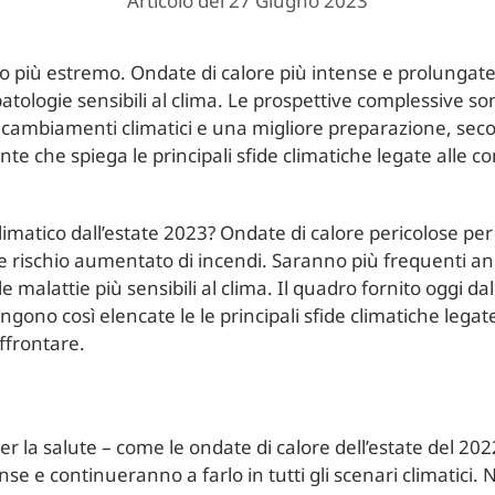
Articolo del 27 Giugno 2023
o più estremo. Ondate di calore più intense e prolungate,
atologie sensibili al clima. Le prospettive complessive s
cambiamenti climatici e una migliore preparazione, seco
te che spiega le principali sfide climatiche legate alle 
climatico dall’estate 2023? Ondate di calore pericolose per
tà e rischio aumentato di incendi. Saranno più frequenti a
e malattie più sensibili al clima. Il quadro fornito oggi d
ngono così elencate le le principali sfide climatiche legate
frontare.
er la salute – come le ondate di calore dell’estate del 2
nse e continueranno a farlo in tutti gli scenari climatici. 