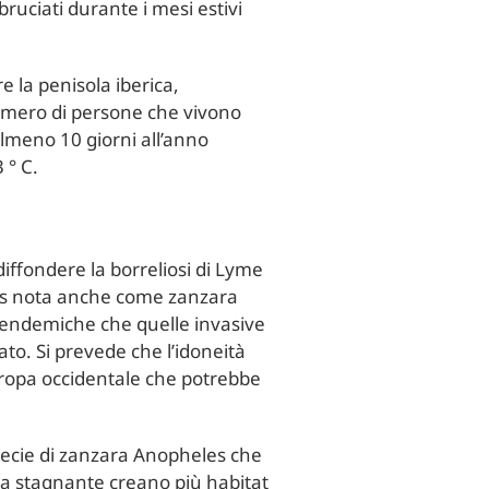
ruciati durante i mesi estivi
e la penisola iberica,
numero di persone che vivono
 almeno 10 giorni all’anno
 ° C.
iffondere la borreliosi di Lyme
tus nota anche come zanzara
ie endemiche che quelle invasive
ato. Si prevede che l’idoneità
uropa occidentale che potrebbe
pecie di zanzara Anopheles che
qua stagnante creano più habitat