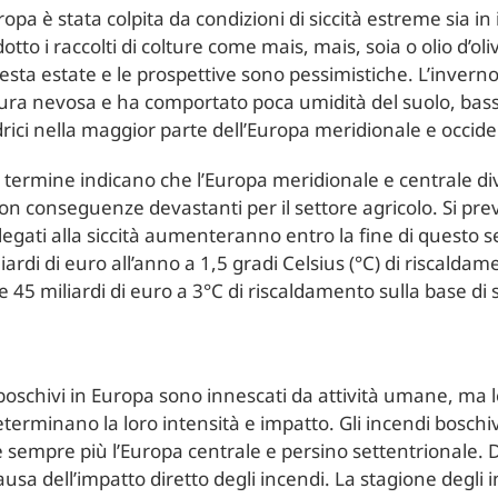
opa è stata colpita da condizioni di siccità estreme sia in 
tto i raccolti di colture come mais, mais, soia o olio d’ol
sta estate e le prospettive sono pessimistiche. L’inver
ra nevosa e ha comportato poca umidità del suolo, bassi f
drici nella maggior parte dell’Europa meridionale e occide
o termine indicano che l’Europa meridionale e centrale d
 con conseguenze devastanti per il settore agricolo. Si p
ci legati alla siccità aumenteranno entro la fine di questo 
liardi di euro all’anno a 1,5 gradi Celsius (°C) di riscaldam
 45 miliardi di euro a 3°C di riscaldamento sulla base di sc
boschivi in Europa sono innescati da attività umane, ma le
determinano la loro intensità e impatto. Gli incendi boschi
 sempre più l’Europa centrale e persino settentrionale.
ausa dell’impatto diretto degli incendi. La stagione degli 