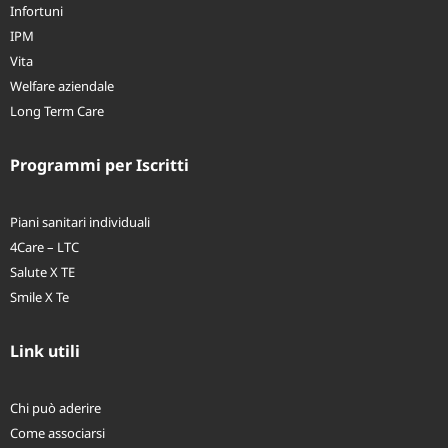
Assistenza Sanitaria
Infortuni
IPM
Vita
Welfare aziendale
Long Term Care
Programmi per Iscritti
Piani sanitari individuali
4Care – LTC
Salute X TE
Smile X Te
Link utili
Chi può aderire