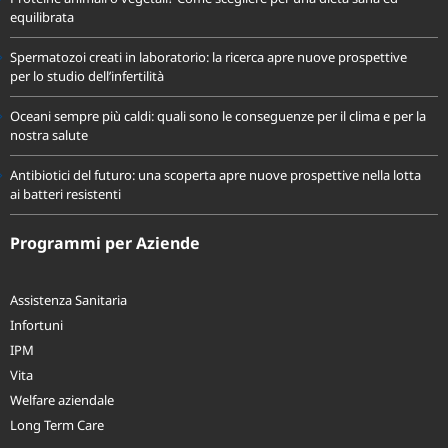
Proteine animali o vegetali? Come scegliere per una dieta sana ed
equilibrata
Spermatozoi creati in laboratorio: la ricerca apre nuove prospettive
per lo studio dell’infertilità
Oceani sempre più caldi: quali sono le conseguenze per il clima e per la
nostra salute
Antibiotici del futuro: una scoperta apre nuove prospettive nella lotta
ai batteri resistenti
Programmi per Aziende
Assistenza Sanitaria
Infortuni
IPM
Vita
Welfare aziendale