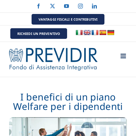
Salta
Facebook
X
YouTube
Instagram
LinkedIn
al
contenuto
VANTAGGI FISCALI E CONTRIBUTIVI
RICHIEDI UN PREVENTIVO
I benefici di un piano
Welfare per i dipendenti