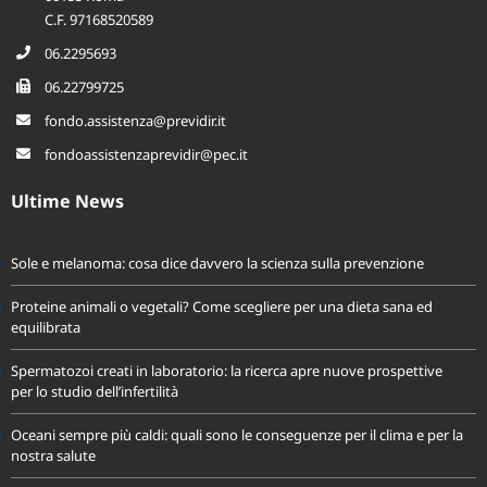
00155 Roma
C.F. 97168520589
06.2295693
06.22799725
fondo.assistenza@previdir.it
fondoassistenzaprevidir@pec.it
Ultime News
Sole e melanoma: cosa dice davvero la scienza sulla prevenzione
Proteine animali o vegetali? Come scegliere per una dieta sana ed
equilibrata
Spermatozoi creati in laboratorio: la ricerca apre nuove prospettive
per lo studio dell’infertilità
Oceani sempre più caldi: quali sono le conseguenze per il clima e per la
nostra salute