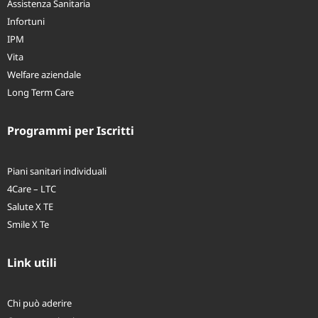
Assistenza Sanitaria
Infortuni
IPM
Vita
Welfare aziendale
Long Term Care
Programmi per Iscritti
Piani sanitari individuali
4Care – LTC
Salute X TE
Smile X Te
Link utili
Chi può aderire