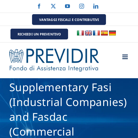
Salta
Facebook
X
YouTube
Instagram
LinkedIn
al
contenuto
VANTAGGI FISCALI E CONTRIBUTIVI
RICHIEDI UN PREVENTIVO
Supplementary Fasi
(Industrial Companies)
and Fasdac
(Commercial