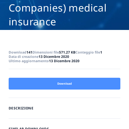
Companies) medical
insurance
Download
141
Dimensioni file
571.27 KB
Conteggio file
1
Data di creazione
13 Dicembre 2020
Ultimo aggiornamento
13 Dicembre 2020
Download
DESCRIZIONE
SIMILAR DOWNLOADS