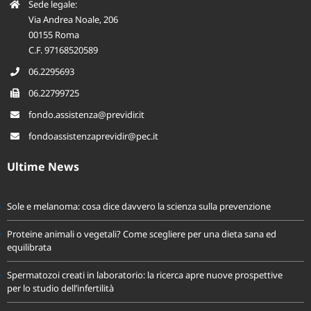
Sede legale:
Via Andrea Noale, 206
00155 Roma
C.F. 97168520589
06.2295693
06.22799725
fondo.assistenza@previdir.it
fondoassistenzaprevidir@pec.it
Ultime News
Sole e melanoma: cosa dice davvero la scienza sulla prevenzione
Proteine animali o vegetali? Come scegliere per una dieta sana ed
equilibrata
Spermatozoi creati in laboratorio: la ricerca apre nuove prospettive
per lo studio dell’infertilità