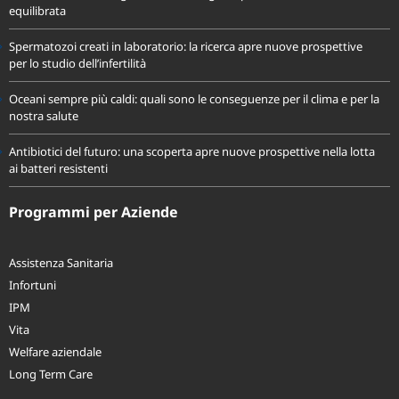
Proteine animali o vegetali? Come scegliere per una dieta sana ed
equilibrata
Spermatozoi creati in laboratorio: la ricerca apre nuove prospettive
per lo studio dell’infertilità
Oceani sempre più caldi: quali sono le conseguenze per il clima e per la
nostra salute
Antibiotici del futuro: una scoperta apre nuove prospettive nella lotta
ai batteri resistenti
Programmi per Aziende
Assistenza Sanitaria
Infortuni
IPM
Vita
Welfare aziendale
Long Term Care