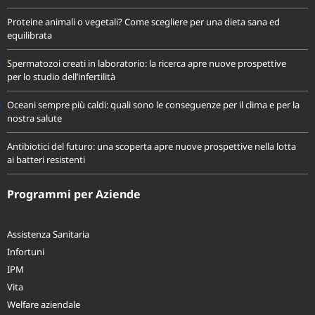
Sole e melanoma: cosa dice davvero la scienza sulla prevenzione
Proteine animali o vegetali? Come scegliere per una dieta sana ed
equilibrata
Spermatozoi creati in laboratorio: la ricerca apre nuove prospettive
per lo studio dell’infertilità
Oceani sempre più caldi: quali sono le conseguenze per il clima e per la
nostra salute
Antibiotici del futuro: una scoperta apre nuove prospettive nella lotta
ai batteri resistenti
Programmi per Aziende
Assistenza Sanitaria
Infortuni
IPM
Vita