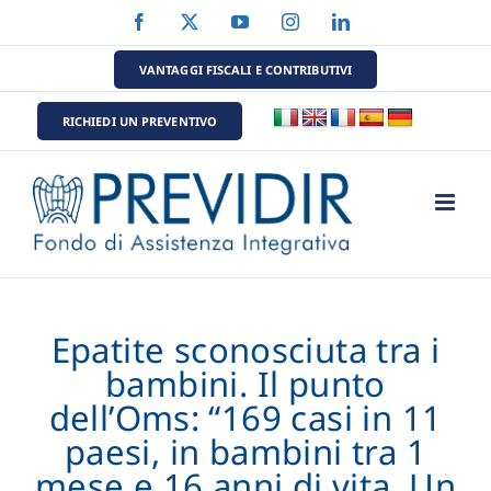
Salta
Facebook
X
YouTube
Instagram
LinkedIn
al
contenuto
VANTAGGI FISCALI E CONTRIBUTIVI
RICHIEDI UN PREVENTIVO
Epatite sconosciuta tra i
bambini. Il punto
dell’Oms: “169 casi in 11
paesi, in bambini tra 1
mese e 16 anni di vita. Un