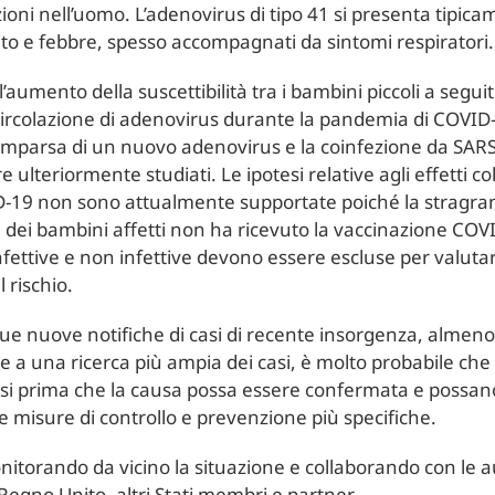
ioni nell’uomo. L’adenovirus di tipo 41 si presenta tipi
to e febbre, spesso accompagnati da sintomi respiratori.
’aumento della suscettibilità tra i bambini piccoli a seguito
circolazione di adenovirus durante la pandemia di COVID-
omparsa di un nuovo adenovirus e la coinfezione da SAR
ulteriormente studiati. Le ipotesi relative agli effetti col
D-19 non sono attualmente supportate poiché la stragra
ei bambini affetti non ha ricevuto la vaccinazione COVI
nfettive e non infettive devono essere escluse per valutar
 rischio.
ue nuove notifiche di casi di recente insorgenza, almen
e a una ricerca più ampia dei casi, è molto probabile ch
casi prima che la causa possa essere confermata e possan
misure di controllo e prevenzione più specifiche.
itorando da vicino la situazione e collaborando con le a
 Regno Unito, altri Stati membri e partner.