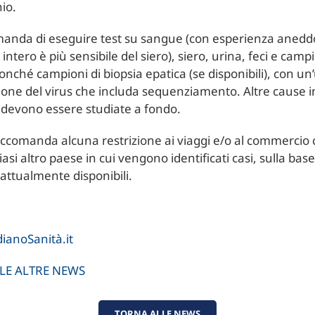
hio.
anda di eseguire test su sangue (con esperienza aneddot
intero è più sensibile del siero), siero, urina, feci e camp
nonché campioni di biopsia epatica (se disponibili), con un’
ione del virus che includa sequenziamento. Altre cause in
 devono essere studiate a fondo.
ccomanda alcuna restrizione ai viaggi e/o al commercio 
asi altro paese in cui vengono identificati casi, sulla base
attualmente disponibili.
ianoSanità.it
 LE ALTRE NEWS
TORNA ALLE NEWS