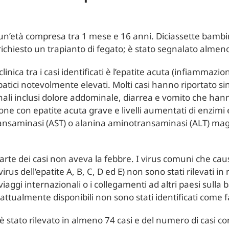
un’età compresa tra 1 mese e 16 anni. Diciassette bambini 
ichiesto un trapianto di fegato; è stato segnalato almen
inica tra i casi identificati è l’epatite acuta (infiammazio
atici notevolmente elevati. Molti casi hanno riportato si
nali inclusi dolore addominale, diarrea e vomito che ha
one con epatite acuta grave e livelli aumentati di enzimi 
ransaminasi (AST) o alanina aminotransaminasi (ALT) mag
rte dei casi non aveva la febbre. I virus comuni che caus
virus dell’epatite A, B, C, D ed E) non sono stati rilevati i
 viaggi internazionali o i collegamenti ad altri paesi sulla 
attualmente disponibili non sono stati identificati come fa
è stato rilevato in almeno 74 casi e del numero di casi co