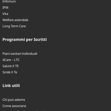
Infortuni
IPM
Vita
Welfare aziendale
Long Term Care
Programmi per Iscritti
Piani sanitari individuali
4Care – LTC
Salute X TE
Smile X Te
Link utili
Chi può aderire
Come associarsi