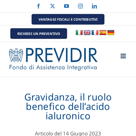
Salta
Facebook
X
YouTube
Instagram
LinkedIn
al
contenuto
VANTAGGI FISCALI E CONTRIBUTIVI
RICHIEDI UN PREVENTIVO
Gravidanza, il ruolo
benefico dell’acido
ialuronico
Articolo del 14 Giugno 2023