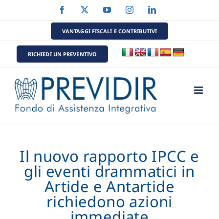
Salta
Facebook
X
YouTube
Instagram
LinkedIn
al
contenuto
VANTAGGI FISCALI E CONTRIBUTIVI
RICHIEDI UN PREVENTIVO
Il nuovo rapporto IPCC e
gli eventi drammatici in
Artide e Antartide
richiedono azioni
immediate