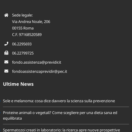
e altre figure professionali dell’Azienda associata.
Sede legale:
Via Andrea Noale, 206
00155 Roma
C.F. 97168520589
06.2295693
06.22799725
fondo.assistenza@previdir.it
fondoassistenzaprevidir@pec.it
Ultime News
Sole e melanoma: cosa dice davvero la scienza sulla prevenzione
Proteine animali o vegetali? Come scegliere per una dieta sana ed
equilibrata