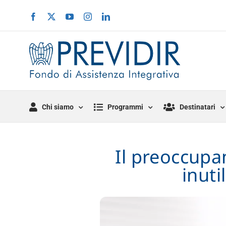
Salta
Facebook
X
YouTube
Instagram
LinkedIn
al
contenuto
Chi siamo
Programmi
Destinatari
Il preoccupa
inuti