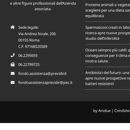
e altre figure professionali dell’Azienda
Proteine animali o vegeta
associata.
scegliere per una dieta sa
equilibrata
Sede legale:
Spermatozoi creati in labo
ricerca apre nuove prospet
Via Andrea Noale, 206
studio dell’infertilità
00155 Roma
C.F. 97168520589
Oceani sempre più caldi: q
06.2295693
conseguenze per il clima e
nostra salute
06.22799725
Antibiotici del futuro: un
fondo.assistenza@previdir.it
apre nuove prospettive nel
fondoassistenzaprevidir@pec.it
batteri resistenti
by
Arsdue
|
Condizion