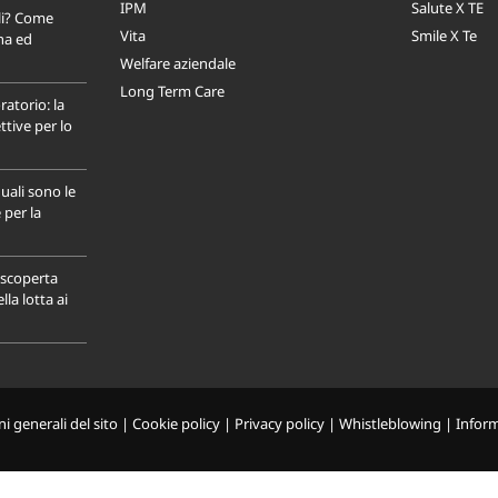
IPM
Salute X TE
li? Come
Vita
Smile X Te
na ed
Welfare aziendale
Long Term Care
ratorio: la
tive per lo
uali sono le
 per la
a scoperta
la lotta ai
i generali del sito
|
Cookie policy
|
Privacy policy
|
Whistleblowing
|
Infor