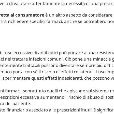
ive o di valutare attentamente la necessità di una prescri
retta al consumatore
è un altro aspetto da considerare,
rli a richiedere specifici farmaci, anche se potrebbero no
i
: l’uso eccessivo di antibiotici può portare a una resi
ci nel trattare infezioni comuni. Ciò pone una minaccia g
entemente trattabili possono diventare sempre più diffici
rmaco porta con sé il rischio di effetti collaterali. L’uso i
i sperimentare questi effetti indesiderati, che possono v
uni farmaci, soprattutto quelli che agiscono sul sistema 
escrizioni eccessive aumentano il rischio di abuso di so
ica del paziente.
costo finanziario associato alle prescrizioni inutili è signif