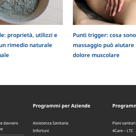
ietà, utilizzi e
Punti trigger: cosa sono e come 
dio naturale
massaggio può aiutare a ridurre
dolore muscolare
Programmi per Aziende
Programmi
ce davvero
Assistenza Sanitaria
Piani sanitari
ne
Infortuni
4Care – LTC