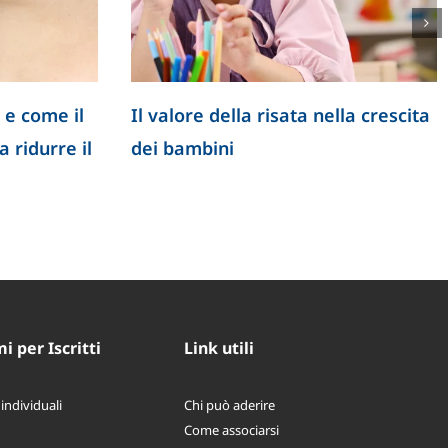
il
Il valore della risata nella crescita
Il ru
 il
dei bambini
longe
nuov
 per Iscritti
Link utili
 individuali
Chi può aderire
Come associarsi