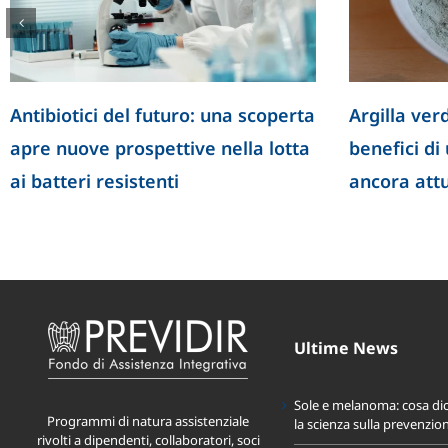
otici del futuro: una scoperta
Argilla verde: propr
uove prospettive nella lotta
benefici di un rime
eri resistenti
ancora attuale
Ultime News
Sole e melanoma: cosa di
Programmi di natura assistenziale
la scienza sulla prevenzio
rivolti a dipendenti, collaboratori, soci