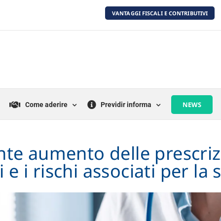
VANTAGGI FISCALI E CONTRIBUTIVI
NEWS
Come aderire
Previdir informa
nte aumento delle prescri
li e i rischi associati per la 