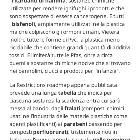
i
ritardanti di fiamma
: sostanze chimiche
utilizzate per rendere ignifughi i prodotti e che
sono sospettate di essere cancerogene. E tutti
i
bisfenoli
, ampiamente utilizzati nella plastica
ma che colpiscono gli ormoni umani. Vieterà
inoltre tutte le forme di Pvc, la plastica meno
riciclabile che contiene grandi quantità di additivi
tossici. E limiterà tutte le Pfas, oltre a circa
duemila sostanze chimiche nocive che si trovano
nei pannolini, ciucci e prodotti per l’infanzia”.
La Restrictions roadmap appena pubblicata
prevede una lunga
tabella
che indica per
ciascuna sostanza la scadenza entra cui sarà
messa al bando, dagli
ftalati
(composti chimici
usati nell’industria delle materie plastiche come
agenti plastificanti) ai
parabeni
passando per i
composti
perfluorurati
, tristemente noti in
Italia per l’inquinamento causato
nelle province