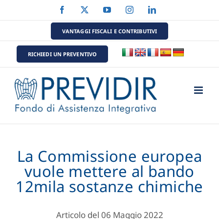
Salta
Facebook
X
YouTube
Instagram
LinkedIn
al
contenuto
VANTAGGI FISCALI E CONTRIBUTIVI
RICHIEDI UN PREVENTIVO
La Commissione europea
vuole mettere al bando
12mila sostanze chimiche
Articolo del 06 Maggio 2022