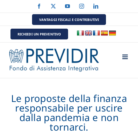
Salta
Facebook
X
YouTube
Instagram
LinkedIn
al
contenuto
VANTAGGI FISCALI E CONTRIBUTIVI
RICHIEDI UN PREVENTIVO
Le proposte della finanza
responsabile per uscire
dalla pandemia e non
tornarci.