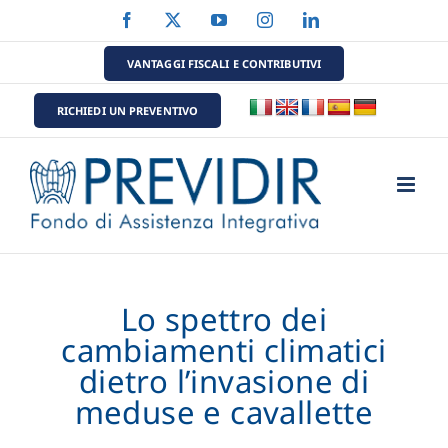
Salta
Facebook
X
YouTube
Instagram
LinkedIn
al
contenuto
VANTAGGI FISCALI E CONTRIBUTIVI
RICHIEDI UN PREVENTIVO
Lo spettro dei
cambiamenti climatici
dietro l’invasione di
meduse e cavallette