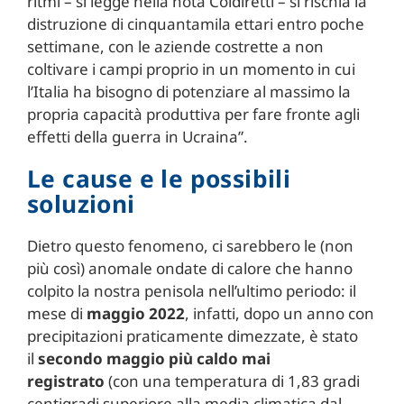
ritmi – si legge nella nota Coldiretti – si rischia la
distruzione di cinquantamila ettari entro poche
settimane, con le aziende costrette a non
coltivare i campi proprio in un momento in cui
l’Italia ha bisogno di potenziare al massimo la
propria capacità produttiva per fare fronte agli
effetti della guerra in Ucraina”.
Le cause e le possibili
soluzioni
Dietro questo fenomeno, ci sarebbero le (non
più così) anomale ondate di calore che hanno
colpito la nostra penisola nell’ultimo periodo: il
mese di
maggio 2022
, infatti, dopo un anno con
precipitazioni praticamente dimezzate, è stato
il
secondo maggio più
caldo
mai
registrato
(con una temperatura di 1,83 gradi
centigradi superiore alla media climatica dal