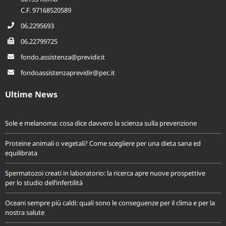
00155 Roma
C.F. 97168520589
06.2295693
06.22799725
fondo.assistenza@previdir.it
fondoassistenzaprevidir@pec.it
Ultime News
Sole e melanoma: cosa dice davvero la scienza sulla prevenzione
Proteine animali o vegetali? Come scegliere per una dieta sana ed
equilibrata
Spermatozoi creati in laboratorio: la ricerca apre nuove prospettive
per lo studio dell’infertilità
Oceani sempre più caldi: quali sono le conseguenze per il clima e per la
nostra salute