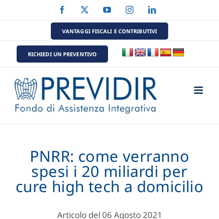
Salta
Facebook
X
YouTube
Instagram
LinkedIn
al
contenuto
VANTAGGI FISCALI E CONTRIBUTIVI
RICHIEDI UN PREVENTIVO
PNRR: come verranno
spesi i 20 miliardi per
cure high tech a domicilio
Articolo del 06 Agosto 2021