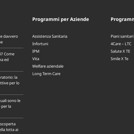
Programmi per Aziende
Programmi
ce davvero
Assistenza Sanitaria
Piani sanitari
ne
Infortuni
4Care – LTC
IPM
Salute X TE
li? Come
Vita
Smile X Te
na ed
Welfare aziendale
Long Term Care
ratorio: la
tive per lo
uali sono le
 per la
a scoperta
la lotta ai