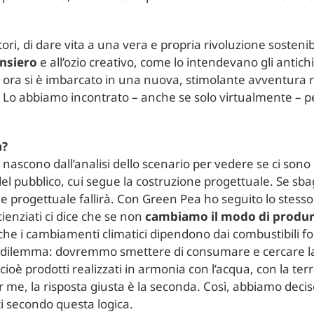
itori, di dare vita a una vera e propria rivoluzione sosteni
ensiero
e all’ozio creativo, come lo intendevano gli antichi
che ora si è imbarcato in una nuova, stimolante avventura 
. Lo abbiamo incontrato – anche se solo virtualmente – pe
a?
 nascono dall’analisi dello scenario per vedere se ci son
el pubblico, cui segue la costruzione progettuale. Se sbagli
ne progettuale fallirà. Con Green Pea ho seguito lo stess
cienziati ci dice che se non
cambiamo il modo di produr
he i cambiamenti climatici dipendono dai combustibili fo
n dilemma: dovremmo smettere di consumare e cercare la 
 prodotti realizzati in armonia con l’acqua, con la terra 
 me, la risposta giusta è la seconda. Così, abbiamo deci
ti secondo questa logica.