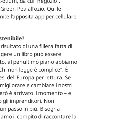
-otium, da cui “negozio”.
Green Pea all’ozio. Qui le
ite l’apposita app per cellulare
stenibile?
isultato di una filiera fatta di
ggere un libro può essere
esto, al penultimo piano abbiamo
“Chi non legge è complice”. È
si dell’Europa per lettura. Se
migliorare e cambiare i nostri
rò è arrivato il momento – e
o gli imprenditor
i
. Non
e un passo in più. Bisogna
iamo il compito di raccontare la