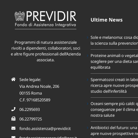
Ultime News
Sole e melanoma: cosa di
Programmi di natura assistenziale
la scienza sulla prevenzio
rivolti a dipendenti, collaboratori, soci
e altre figure professionali dell’Azienda
Proteine animali o vegeta
associata.
scegliere per una dieta sa
equilibrata
Sede legale:
Spermatozoi creati in labo
ricerca apre nuove prospet
Via Andrea Noale, 206
studio dell’infertilità
00155 Roma
C.F. 97168520589
Oceani sempre più caldi: q
06.2295693
conseguenze per il clima e
nostra salute
06.22799725
Antibiotici del futuro: un
fondo.assistenza@previdir.it
apre nuove prospettive nel
fondoassistenzaprevidir@pec.it