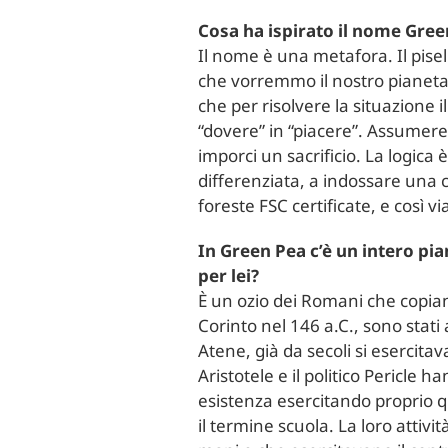
Cosa ha ispirato il nome Gree
Il nome è una metafora. Il pisel
che vorremmo il nostro pianeta.
che per risolvere la situazione 
“dovere” in “piacere”. Assumere a
imporci un sacrificio. La logic
differenziata, a indossare una c
foreste FSC certificate, e così vi
In Green Pea c’è un intero pia
per lei?
È un ozio dei Romani che copia
Corinto nel 146 a.C., sono stati a
Atene, già da secoli si esercit
Aristotele e il politico Pericle
esistenza esercitando proprio qu
il termine scuola. La loro attiv