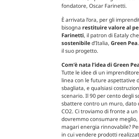
fondatore, Oscar Farinetti.
È arrivata l’ora, per gli imprend
bisogna
restituire valore al p
Farinetti
, il patron di Eataly 
sostenibile
d’Italia,
Green Pea
il suo progetto.
Com’è nata l’idea di Green Pe
Tutte le idee di un imprenditore
linea con le future aspettative d
sbagliata, e qualsiasi costruzio
scenario. Il 90 per cento degli s
sbattere contro un muro, dato c
CO2. Ci troviamo di fronte a u
dovremmo consumare meglio, cioè
magari energia rinnovabile? Per
in cui vendere prodotti realizza