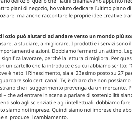
ario dell’ozio, quello che i latini chiamavano appunto nec
ro piani di negozio, ho voluto dedicare l’ultimo piano di 
oziare, ma anche raccontare le proprie idee creative tram
di ozio può aiutarci ad andare verso un mondo più so
e, a studiare, a migliorare. I prodotti e i servizi sono il r
comportamenti e azioni. Dobbiamo fermarci un attimo. Le
 significa lavorare, perché la lettura ci migliora. Per qu
on un cartello che la introduce e su cui abbiamo scritto: 
ove è nato il Rinascimento, sia al 23esimo posto su 27 pae
uardare solo certi canali TV, è chiaro che non possiamo 
trano che il suggerimento provenga da un mercante. Pe
i – che ad entrare in scena a parlare di sostenibilità sian
ti solo agli scienziati e agli intellettuali: dobbiamo far
tutto siamo noi imprese. Quindi siamo noi imprese che abb
 che si produce il cambiamento.