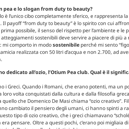
n pea e lo slogan from duty to beauty?
lo è l’unico cibo completamente sferico, e rappresenta la
 Il payoff “from duty to beauty” è lo spirito con cui af
il prima possibile, il senso del rispetto per l’ambiente e 
tteggiamenti sostenibili deve servire a piacere di più a no
a è: mi comporto in modo
sostenibile
perché mi sento “figo”
amicia realizzata con 50 litri d’acqua e non 2.700, ad aver
a.
no dedicato all’ozio, l’Otium Pea club. Qual è il signi
no i Greci. Quando i Romani, che erano potenti, ma un po
 loro volta conquistati dalla cultura e dalla filosofia greca
ava quello che Domenico De Masi chiama “ozio creativo”. Fi
 hanno cambiato il pensiero degli umani, ci hanno spinti a 
esto tipo di ozio creativo, che i greci chiamavano “scholé”
ità era pensare. Oltre a questi pochi, c’erano poi migliaia