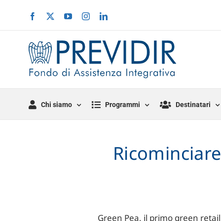
Salta
Facebook
X
YouTube
Instagram
LinkedIn
al
contenuto
Chi siamo
Programmi
Destinatari
Ricominciare
Green Pea, il primo green retail 