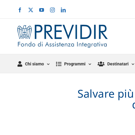
Salta
Facebook
X
YouTube
Instagram
LinkedIn
al
contenuto
Chi siamo
Programmi
Destinatari
Salvare più