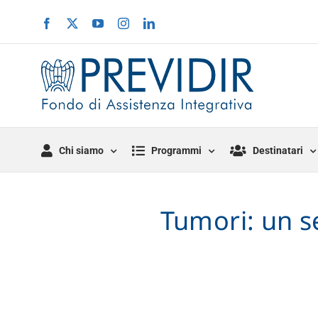
Salta
Facebook
X
YouTube
Instagram
LinkedIn
al
contenuto
Chi siamo
Programmi
Destinatari
Tumori: un s