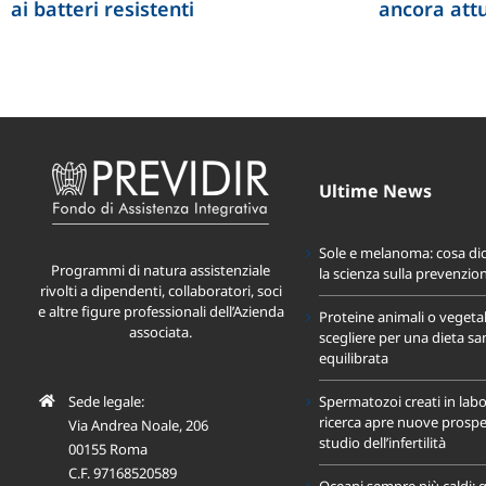
ai batteri resistenti
ancora att
Ultime News
Sole e melanoma: cosa di
Programmi di natura assistenziale
la scienza sulla prevenzio
rivolti a dipendenti, collaboratori, soci
e altre figure professionali dell’Azienda
Proteine animali o vegeta
associata.
scegliere per una dieta sa
equilibrata
Sede legale:
Spermatozoi creati in labo
ricerca apre nuove prospet
Via Andrea Noale, 206
studio dell’infertilità
00155 Roma
C.F. 97168520589