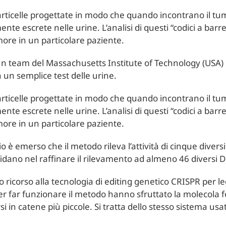
articelle progettate in modo che quando incontrano il t
e escrete nelle urine. L’analisi di questi “codici a barr
umore in un particolare paziente.
 team del Massachusetts Institute of Technology (USA) 
 un semplice test delle urine.
articelle progettate in modo che quando incontrano il t
e escrete nelle urine. L’analisi di questi “codici a barr
umore in un particolare paziente.
io è emerso che il metodo rileva l’attività di cinque dive
nfidano nel raffinare il rilevamento ad almeno 46 diversi
o ricorso alla tecnologia di editing genetico CRISPR per le
r far funzionare il metodo hanno sfruttato la molecola f
si in catene più piccole. Si tratta dello stesso sistema usat