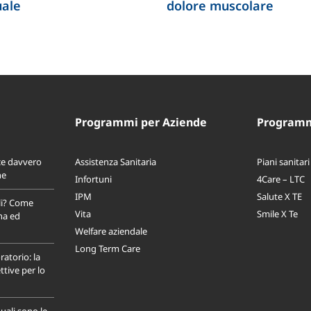
uale
dolore muscolare
Programmi per Aziende
Programmi
ce davvero
Assistenza Sanitaria
Piani sanitari
ne
Infortuni
4Care – LTC
IPM
Salute X TE
li? Come
Vita
Smile X Te
na ed
Welfare aziendale
Long Term Care
ratorio: la
tive per lo