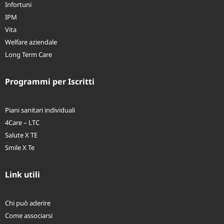
Assistenza Sanitaria
Infortuni
IPM
Vita
Welfare aziendale
Long Term Care
Programmi per Iscritti
Piani sanitari individuali
4Care – LTC
Salute X TE
Smile X Te
Link utili
Chi può aderire