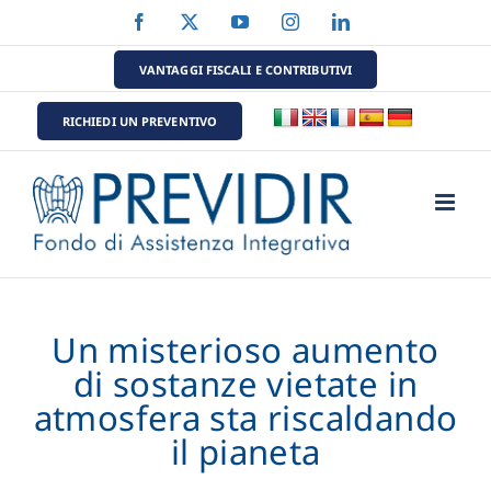
Salta
Facebook
X
YouTube
Instagram
LinkedIn
al
contenuto
VANTAGGI FISCALI E CONTRIBUTIVI
RICHIEDI UN PREVENTIVO
Un misterioso aumento
di sostanze vietate in
atmosfera sta riscaldando
il pianeta