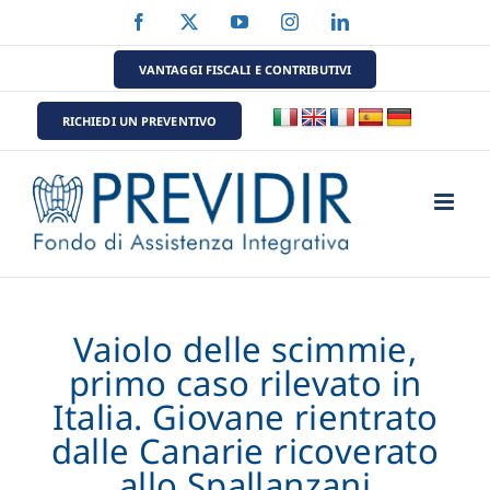
Salta
Facebook
X
YouTube
Instagram
LinkedIn
al
contenuto
VANTAGGI FISCALI E CONTRIBUTIVI
RICHIEDI UN PREVENTIVO
Vaiolo delle scimmie,
primo caso rilevato in
Italia. Giovane rientrato
dalle Canarie ricoverato
allo Spallanzani