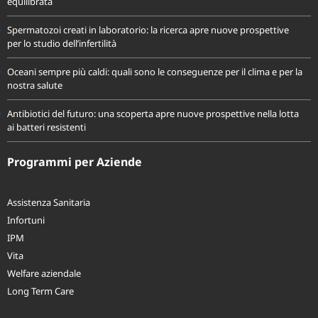
Proteine animali o vegetali? Come scegliere per una dieta sana ed
equilibrata
Spermatozoi creati in laboratorio: la ricerca apre nuove prospettive
per lo studio dell’infertilità
Oceani sempre più caldi: quali sono le conseguenze per il clima e per la
nostra salute
Antibiotici del futuro: una scoperta apre nuove prospettive nella lotta
ai batteri resistenti
Programmi per Aziende
Assistenza Sanitaria
Infortuni
IPM
Vita
Welfare aziendale
Long Term Care