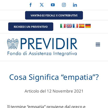
Salta
Facebook
X
YouTube
Instagram
LinkedIn
al
contenuto
VANTAGGI FISCALI E CONTRIBUTIVI
RICHIEDI UN PREVENTIVO
Cosa Significa “empatia”?
Articolo del 12 Novembre 2021
Il termine “empatia” proviene dal greco e