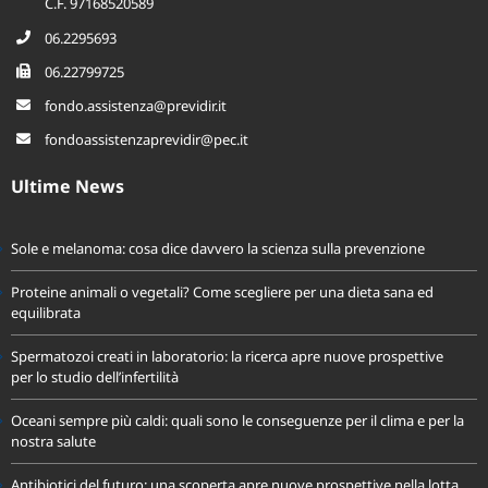
C.F. 97168520589
06.2295693
06.22799725
fondo.assistenza@previdir.it
fondoassistenzaprevidir@pec.it
Ultime News
Sole e melanoma: cosa dice davvero la scienza sulla prevenzione
Proteine animali o vegetali? Come scegliere per una dieta sana ed
equilibrata
Spermatozoi creati in laboratorio: la ricerca apre nuove prospettive
per lo studio dell’infertilità
Oceani sempre più caldi: quali sono le conseguenze per il clima e per la
nostra salute