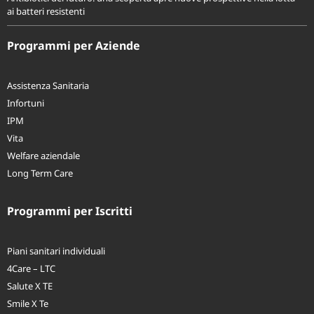
Antibiotici del futuro: una scoperta apre nuove prospettive nella lotta
ai batteri resistenti
Programmi per Aziende
Assistenza Sanitaria
Infortuni
IPM
Vita
Welfare aziendale
Long Term Care
Programmi per Iscritti
Piani sanitari individuali
4Care – LTC
Salute X TE
Smile X Te