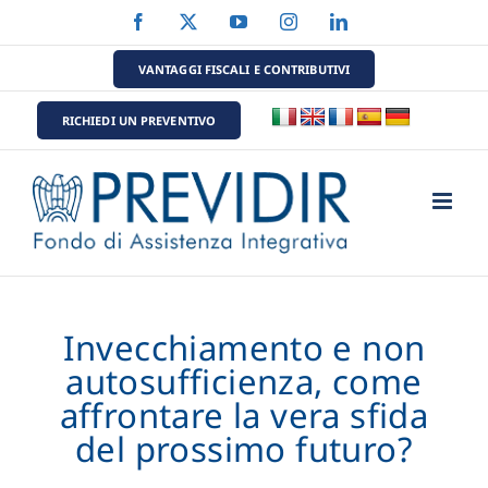
Salta
Facebook
X
YouTube
Instagram
LinkedIn
al
contenuto
VANTAGGI FISCALI E CONTRIBUTIVI
RICHIEDI UN PREVENTIVO
Invecchiamento e non
autosufficienza, come
affrontare la vera sfida
del prossimo futuro?