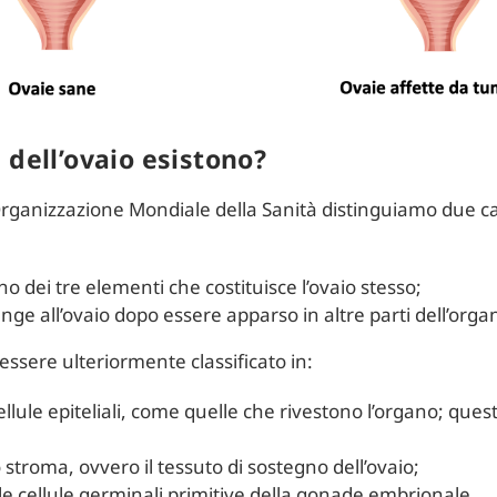
 dell’ovaio esistono?
’Organizzazione Mondiale della Sanità distinguiamo due c
no dei tre elementi che costituisce l’ovaio stesso;
nge all’ovaio dopo essere apparso in altre parti dell’org
essere ulteriormente classificato in:
cellule epiteliali, come quelle che rivestono l’organo; qu
 stroma, ovvero il tessuto di sostegno dell’ovaio;
le cellule germinali primitive della gonade embrionale.