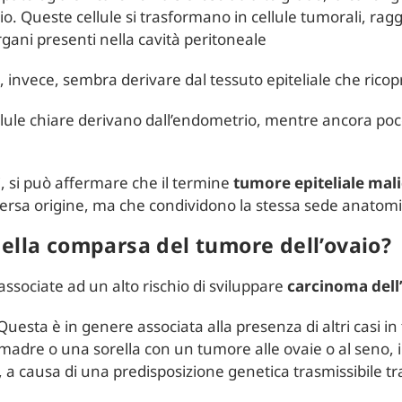
oppio. Queste cellule si trasformano in cellule tumorali,
organi presenti nella cavità peritoneale
 invece, sembra derivare dal tessuto epiteliale che ricopre
ellule chiare derivano dall’endometrio, mentre ancora poc
i, si può affermare che il termine
tumore epiteliale mali
rsa origine, ma che condividono la stessa sede anatomic
della comparsa del tumore dell’ovaio?
associate ad un alto rischio di sviluppare
carcinoma dell
esta è in genere associata alla presenza di altri casi in fa
adre o una sorella con un tumore alle ovaie o al seno, il
, a causa di una predisposizione genetica trasmissibile tr