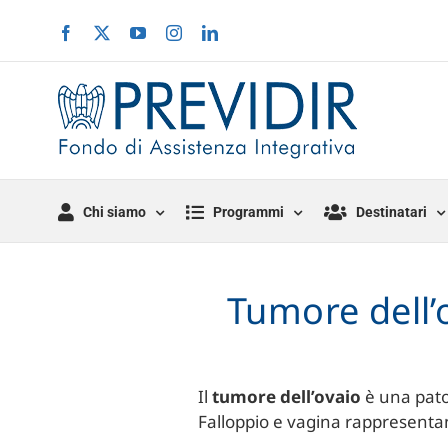
Salta
Facebook
X
YouTube
Instagram
LinkedIn
al
contenuto
Chi siamo
Programmi
Destinatari
Tumore dell’o
Il
tumore dell’ovaio
è una patol
Falloppio e vagina rappresenta