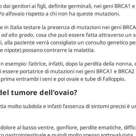
dai genitori ai figli, definite germinali, nei geni BRCA1
o all’ovaio rispetto a chi non ha queste mutazioni.
e in Italia testare la presenza di mutazioni nei geni BRCA
 ad alto grado
, cosa che può essere fatta attraverso un 
, alla paziente verrà consigliato un consulto genetico per
le e nipote) possano contrarre la malattia.
 un esempio: l’attrice, infatti, dopo la perdita della nonna
 essere portatrice di mutazioni nei geni BRCA1 e BRCA2 e h
rima entrambi i seni e poi ovaie e tube di Falloppio.
del tumore dell’ovaio?
tia molto subdola e infatti l’assenza di sintomi precisi 
.
 dolore al basso ventre, gonfiore, perdite ematiche, diffic
rato gastrointestinale e quindi molto spesso sottovalutata.