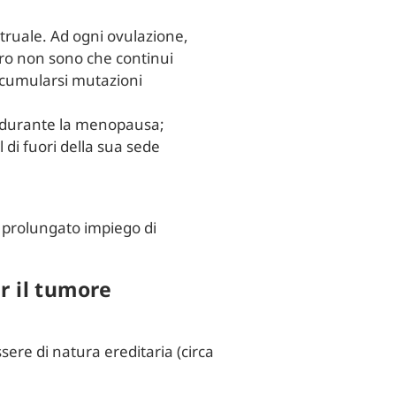
struale. Ad ogni ovulazione,
ltro non sono che continui
 accumularsi mutazioni
re durante la menopausa;
 di fuori della sua sede
un prolungato impiego di
r il tumore
ere di natura ereditaria (circa