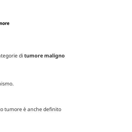
ategorie di
tumore maligno
anismo.
esto tumore è anche definito